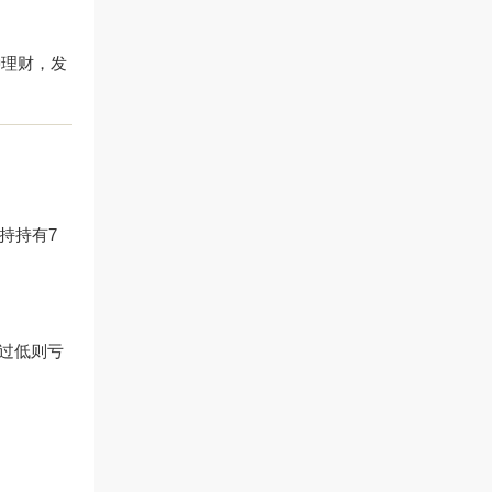
种理财，发
持持有7
，过低则亏