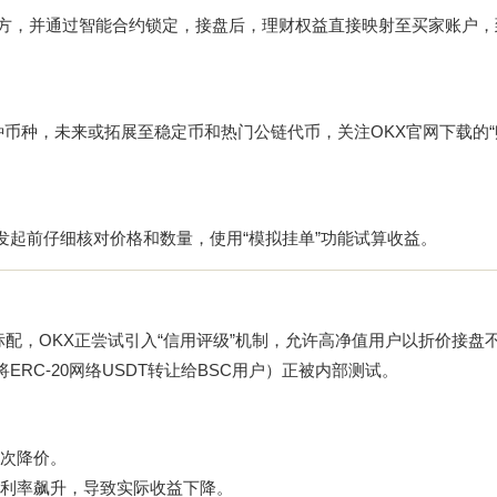
目方，并通过智能合约锁定，接盘后，理财权益直接映射至买家账户，
10余种币种，未来或拓展至稳定币和热门公链代币，关注
OKX官网下载
的
发起前仔细核对价格和数量，使用“模拟挂单”功能试算收益。
所的标配，OKX正尝试引入“信用评级”机制，允许高净值用户以折价接盘
RC-20网络USDT转让给BSC用户）正被内部测试。
次降价。
利率飙升，导致实际收益下降。