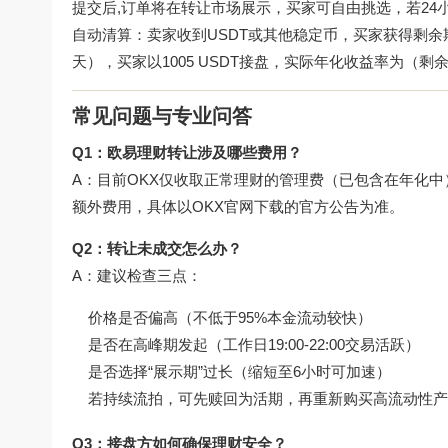
提交后,订单将在转让市场展示，买家可自由挑选，若24
自动清算：卖家收到USDT或其他稳定币，买家获得剩余期限
天），买家以1005 USDT接盘，实际年化收益率为（剩
常见问题与专业问答
Q1：欧易理财转让涉及哪些费用？
A：目前OKX仅收取正常理财的管理费（已包含在年化中
额外费用，具体以
OKX官网下载
的官方公告为准。
Q2：转让未成交怎么办？
A：建议检查三点：
价格是否偏高（不低于95%本金流动较快）
是否在高峰期发起（工作日19:00-22:00交易活跃）
是否选择“展示期”过长（缩短至6小时可加速）
若持续流拍，可先赎回为活期，再重新购买高流动性产
Q3：接盘方如何确保理财安全？