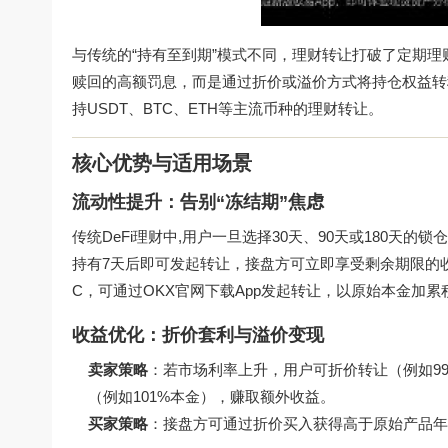
与传统的“持有至到期”模式不同，理财转让打破了定期
赎回的高额罚息，而是通过折价或溢价方式将持仓权益转
持USDT、BTC、ETH等主流币种的理财转让。
核心优势与适用场景
流动性提升：告别“冻结期”焦虑
传统DeFi理财中,用户一旦选择30天、90天或180
持有7天后即可发起转让，接盘方可立即享受剩余期限的收益
C，可通过
OKX官网下载
App发起转让，以原始本金加
收益优化：折价套利与溢价变现
卖家策略
：若市场利率上升，用户可折价转让（例如9
（例如101%本金），赚取额外收益。
买家策略
：接盘方可通过折价买入获得高于原始产品年