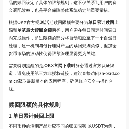
品的赎回设定了具体的限额规则，这不仅关系到用户的资
金调配效率，也是平台保障整体系统稳定的重要举措。
根据OKX官方规则,活期赎回限额主要分为
单日累计赎回上
限
和
单笔最大赎回金额
两类，用户需在每日固定时间窗口
内完成操作，超过限额的部分将自动顺延至下一个自然日
处理，这一机制与银行理财产品的赎回规则类似，但加密
货币市场的波动性使得限额管理显得更为关键。
需要特别提醒的是,
OKX官网下载
时务必通过官方认证渠
道，避免使用第三方非授权链接，建议直接访问
zh-okrd.co
m.cn
获取最新版本的应用程序，确保账户安全与操作合
规。
赎回限额的具体规则
1 单日累计赎回上限
不同币种的活期产品对应不同的赎回限额,以USDT为例，