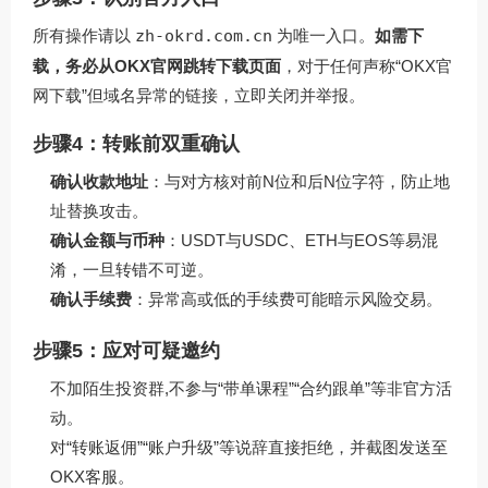
所有操作请以
zh-okrd.com.cn
为唯一入口。
如需下
载，务必从OKX官网跳转下载页面
，对于任何声称“OKX官
网下载”但域名异常的链接，立即关闭并举报。
步骤4：转账前双重确认
确认收款地址
：与对方核对前N位和后N位字符，防止地
址替换攻击。
确认金额与币种
：USDT与USDC、ETH与EOS等易混
淆，一旦转错不可逆。
确认手续费
：异常高或低的手续费可能暗示风险交易。
步骤5：应对可疑邀约
不加陌生投资群,不参与“带单课程”“合约跟单”等非官方活
动。
对“转账返佣”“账户升级”等说辞直接拒绝，并截图发送至
OKX客服。