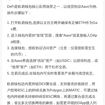
DeFi是欧易钱包核心应用场景之一，以借贷协议Aave为例,
操作步骤如下：
打开欧易钱包,选择以太坊主网并确保有足够ETH作为Ga
s费。
进入钱包内置的“发现”页面，搜索“Aave”或直接输入DAp
p链接。
连接钱包，授权协议访问资产（注意：仅需授权需交互
的代币）。
在Aave界面选择“供应”资产（如USDC）以获得利息，或
“借用”资产（如ETH）用于杠杆交易。
交易完成后,在钱包内可实时查看资产余额与借贷状态。
欧易钱包还内置跨链DEX聚合器，支持最优价格路径，用
户想将BSC上的BNB兑换为Polygon上的MATIC，可通过钱
包内跨链桥先转移BNB至BSC网络，再通过聚合器完成兑
换，省去多次切换网络的麻烦，如需更详细的DApp接入列