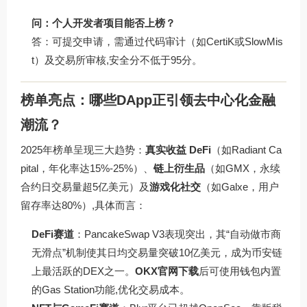
问：个人开发者项目能否上榜？
答：可提交申请，需通过代码审计（如CertiK或SlowMis
t）及交易所审核,安全分不低于95分。
榜单亮点：哪些DApp正引领去中心化金融
潮流？
2025年榜单呈现三大趋势：
真实收益 DeFi
（如Radiant Ca
pital，年化率达15%-25%）、
链上衍生品
（如GMX，永续
合约日交易量超5亿美元）及
游戏化社交
（如Galxe，用户
留存率达80%）,具体而言：
DeFi赛道
：PancakeSwap V3表现突出，其“自动做市商
无滑点”机制使其日均交易量突破10亿美元，成为币安链
上最活跃的DEX之一。
OKX官网下载
后可使用钱包内置
的Gas Station功能,优化交易成本。