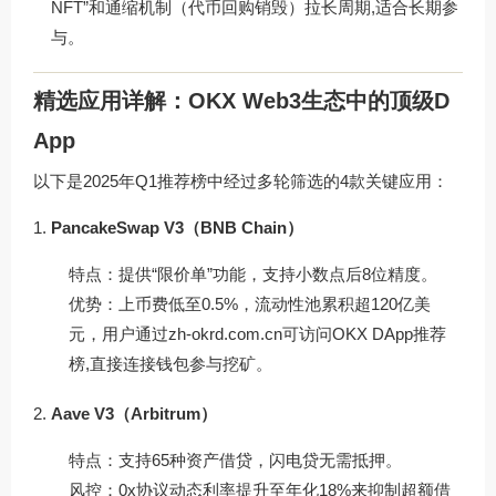
NFT”和通缩机制（代币回购销毁）拉长周期,适合长期参
与。
精选应用详解：OKX Web3生态中的顶级D
App
以下是2025年Q1推荐榜中经过多轮筛选的4款关键应用：
PancakeSwap V3（BNB Chain）
特点：提供“限价单”功能，支持小数点后8位精度。
优势：上币费低至0.5%，流动性池累积超120亿美
元，用户通过
zh-okrd.com.cn
可访问OKX DApp推荐
榜,直接连接钱包参与挖矿。
Aave V3（Arbitrum）
特点：支持65种资产借贷，闪电贷无需抵押。
风控：0x协议动态利率提升至年化18%来抑制超额借