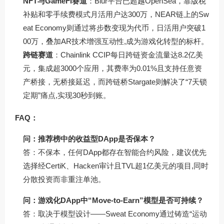
NFT与GameFi赛道
：Blur平台已超越OpenSea，靠版税
补贴和零手续费模式月活用户达300万，NEAR链上的Sw
eat Economy则通过将步数变现为代币，日活用户突破1
00万，叠加AR技术增强互动性,成为游戏化转型的标杆。
跨链赛道
：Chainlink CCIP每日跨链资金流量达8.2亿美
元，集成超3000个应用，其费率为0.01%且支持任意资
产桥接，无桥接延迟，而跨链桥Stargate则解决了“7天锁
定期”痛点,实现30秒到账。
FAQ：
问：推荐榜中的收益型DApp是否保本？
答：不保本，任何DApp都存在智能合约风险，建议优先
选择经CertiK、Hacken审计且TVL超1亿美元的项目,同时
分散投资而非重注单池。
问：游戏化DApp中“Move-to-Earn”模型是否可持续？
答：取决于模型设计——Sweat Economy通过铸造“运动