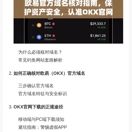
为什么必须核对域名？
常见钓鱼网站套路解析
如何正确核对欧易（OKX）官方域名
三步确认官方域名
官方域名特征与安全标识
OKX官网下载的正规途径
移动端与PC端下载须知
避坑指南：警惕虚假APP