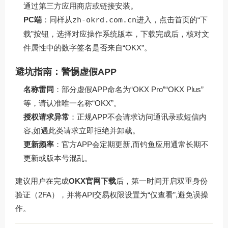
通过第三方应用商店或链接安装。
PC端
：同样从
zh-okrd.com.cn
进入，点击首页的“下
载”按钮，选择对应操作系统版本，下载完成后，核对文
件属性中的数字签名是否来自“OKX”。
避坑指南：警惕虚假APP
名称雷同
：部分虚假APP命名为“OKX Pro”“OKX Plus”
等，请认准唯一名称“OKX”。
授权请求异常
：正规APP不会请求访问通讯录或短信内
容,如遇此类请求立即拒绝并卸载。
更新频率
：官方APP会定期更新,而钓鱼应用通常长期不
更新或版本号混乱。
建议用户在完成
OKX官网下载
后，第一时间开启双重身份
验证（2FA），并将API交易权限设置为“仅查看”,避免误操
作。