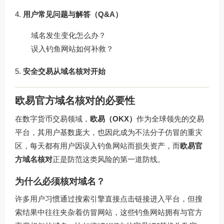
用户常见问题与解答（Q&A）
域名发生变化怎么办？
误入钓鱼网站如何补救？
安全交易从域名核对开始
欧易官方域名核对的必要性
在数字货币交易领域，
欧易（OKX）
作为全球领先的交易
平台，其用户基数庞大，也因此成为不法分子仿冒的重灾
区，每天都有用户因误入钓鱼网站而损失资产，而
欧易官
方域名核对
正是防范这类风险的第一道防线。
为什么必须核对域名？
许多用户习惯通过搜索引擎直接点击链接进入平台，但搜
索结果中往往夹杂着仿冒网站，这些钓鱼网站拥有与官方