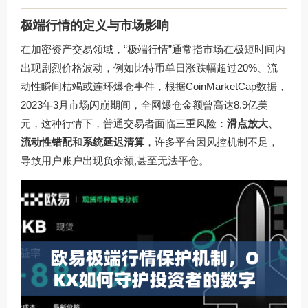
极端行情的定义与市场影响
在加密资产交易领域，“极端行情”通常指市场在极短时间内
出现剧烈价格波动，例如比特币单日涨跌幅超过20%、流
动性瞬间枯竭或连环爆仓事件，根据CoinMarketCap数据，
2023年3月市场闪崩期间，全网爆仓金额曾高达8.9亿美
元，这种行情下，普通交易者面临三重风险：
滑点放大
、
流动性错配
和
系统延迟清算
，许多平台因风控机制不足，
导致用户账户出现负余额,甚至无法平仓。