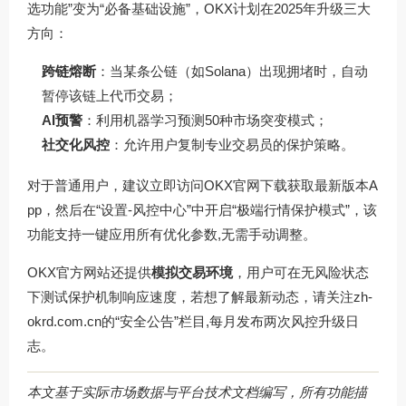
选功能”变为“必备基础设施”，OKX计划在2025年升级三大
方向：
跨链熔断
：当某条公链（如Solana）出现拥堵时，自动
暂停该链上代币交易；
AI预警
：利用机器学习预测50种市场突变模式；
社交化风控
：允许用户复制专业交易员的保护策略。
对于普通用户，建议立即访问
OKX官网下载
获取最新版本A
pp，然后在“设置-风控中心”中开启“极端行情保护模式”，该
功能支持一键应用所有优化参数,无需手动调整。
OKX官方网站还提供
模拟交易环境
，用户可在无风险状态
下测试保护机制响应速度，若想了解最新动态，请关注
zh-
okrd.com.cn
的“安全公告”栏目,每月发布两次风控升级日
志。
本文基于实际市场数据与平台技术文档编写，所有功能描