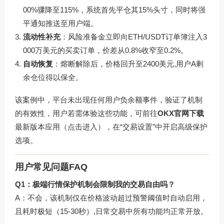
00%骤降至115%，系统首先平仓其15%头寸，同时将强
平通知推送至用户端。
流动性补充
：风险准备金立即向ETH/USDT订单簿注入3
000万美元的买卖订单，价差从0.8%收窄至0.2%。
自动恢复
：熔断解除后，价格回升至2400美元,用户A剩
余仓位得以保全。
该案例中，平台未出现任何用户负余额事件，验证了机制
的有效性，用户若需体验这些功能，可前往
OKX官网下载
最新版本应用（
点击进入
），在“交易设置”中开启高级保护
选项。
用户常见问题FAQ
Q1：极端行情保护机制会限制我的交易自由吗？
A：不会，该机制仅在价格波动超过预警阈值时自动启用，
且耗时极短（15-30秒）,日常交易中所有功能均正常开放。