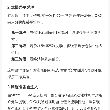
2 阶梯强平缓冲
在极端行情中，传统的“一次性强平”常导致连环爆仓，OKX
采用
分阶段强平
策略：
第一阶段
：当保证金率降至130%时，系统仅平仓20%头
寸；
第二阶段
：若价格继续不利波动，再强平剩余仓位中的5
0%；
第三阶段
：最终清算剩余部分。
这种设计使强平对市场的影响从“雪崩”变为“缓冲”,有效降低
深度回撤风险。
3 风险准备金注入
在2022年LUNA崩盘期间，部分交易所因流动性枯竭导致用
户无法提现，OKX则通过实时监控链上流动性池，当发现
某个币种买卖价差扩大至正常值3倍以上时，风险准备金池