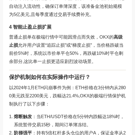
自动注入流动性，确保订单簿深度，该准备金池初始规模
为5亿美元,且每季度通过交易手续费补充。
4 智能止盈止损扩展
普通止损单在极端行情中可能因滑点而失效，OKX的
高级
止损
允许用户设置“追踪止损”或“梯度止损”，当价格跌破当
前价5%时，系统以市价单平仓50%，再跌破10%时平仓剩
余部分,这比单一止损更适应剧烈波动场景。
保护机制如何在实际操作中运行？
以2024年1月ETH闪崩事件为例：ETH价格在3分钟内从280
0美元跌至2200美元，跌幅达21.4%,OKX的极端行情保护机
制执行了以下步骤：
熔断触发
：当ETH/USDT价格在5分钟内跌幅达18%时，
系统暂停交易15秒，期间订单簿冻结。
阶梯强平
：持有5倍杠杆多头仓位的用户A，保证金率从2