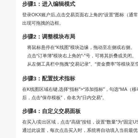
步骤1：进入编辑模式
登录OKX账户后,点击交易页面右上角的“设置”图标（通
出现可拖拽的边框。
步骤2：调整模块布局
将鼠标悬停在“K线图”模块边缘，拖动至左侧或右侧。
点击“订单簿”模块右上角的“-”号，可将其折叠或关闭。
从左侧工具栏中拖拽“交易记录”、“资金费率”等模块至
步骤3：配置技术指标
在K线图区域右键,选择“指标”>“添加指标”，勾选“MA（
后，点击“保存模板”，命名为“日内交易”。
步骤4：自定义交易面板
在买入/卖出区域，点击“高级”按钮，设置“数量”为“固定US
通过此设置，每次点击买入时，系统将自动填入当前最优