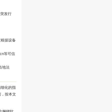
对突发行
议根据设备
.cn
等可信
当地法
精细化的指
间，按本文
方捆绑软