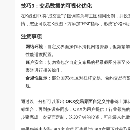
技巧3：交易数据的可视化优化
在K线图中,将“成交量”子图调整为与主图相同比例，并设
情，您还可以在K线图下方添加“RSI”指标，形成“价格+
注意事项
网络环境
：自定义界面操作不消耗网络资源，但频繁加
性能适度配置。
账户安全
：切勿将包含自定义布局的登录截图分享至公
渠道进行相关操作。
合规性提示
：部分国家/地区对杠杆交易、合约交易有
规。
通过以上分析可以看出,
OKX交易界面自定义
并非锦上添
标组合，再到多设备同步，OKX为用户提供了行业领先
步骤完成一次界面定制，这30分钟的投资，可能带来此
如果您尚未安装OKX客户端,可先通过
OKX官网下载
获取