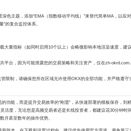
置深色主题，添加“EMA（指数移动平均线）”来替代简单MA，以应
动量”的复合监控体系。
载大量指标（如同时启用10个以上）会略微影响本地渲染速度，建
共平台，因为可能泄露您的交易策略和关注资产，仅在
zh-okrd.com
监管限制，请确保您所在区域允许使用OKX的全部功能，并严格遵守
花的功能，而是提升交易效率的“刚需”，从快速部署的模板保存，到
的灵活度，无论您是高频交易者还是长线投资者，都建议花30分钟时
后数月甚至数年的操作优势。
最新版本，在下载和设置过程中，建议优先使用官方渠道，避免第三