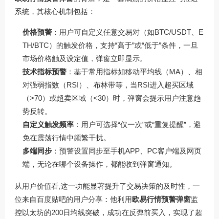
系统，其核心机制包括：
价格预警
：用户可自定义任意交易对（如BTC/USDT、E
TH/BTC）的触发价格，支持“高于”或“低于”条件，一旦
市场价格触及设定值，弹窗立即显示。
技术指标预警
：基于常用指标如移动平均线（MA）、相
对强弱指数（RSI）、布林带等，当RSI进入超买区域
（>70）或超卖区域（<30）时，弹窗会提示用户注意趋
势反转。
自定义触发频率
：用户可选择“仅一次”或“重复提醒”，避
免在震荡行情中频繁干扰。
多端同步
：预警设置同步至手机APP、PC客户端及网页
端，无论在哪个设备操作，都能收到弹窗通知。
从用户价值看,这一功能显著提升了交易决策的及时性，一
位来自百度贴吧的用户分享：他利用
欧易行情预警弹窗
监
控以太坊的200日均线突破，成功在反弹前买入，实现了超