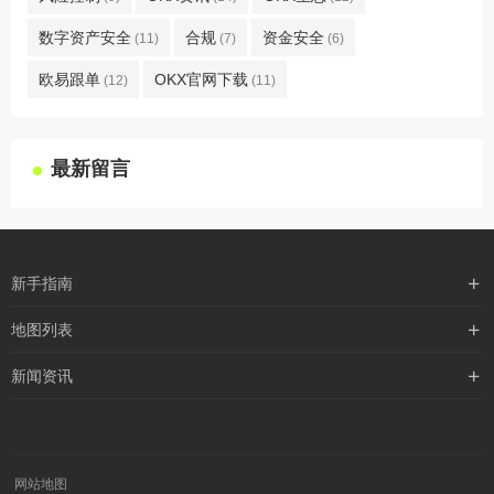
数字资产安全
合规
资金安全
(11)
(7)
(6)
欧易跟单
OKX官网下载
(12)
(11)
最新留言
新手指南
购买流程
地图列表
支付方式
最新文章
新闻资讯
配送流程
xml地图
行业新闻
常见问题
txt地图
公司新闻
robots
网站地图
媒体新闻