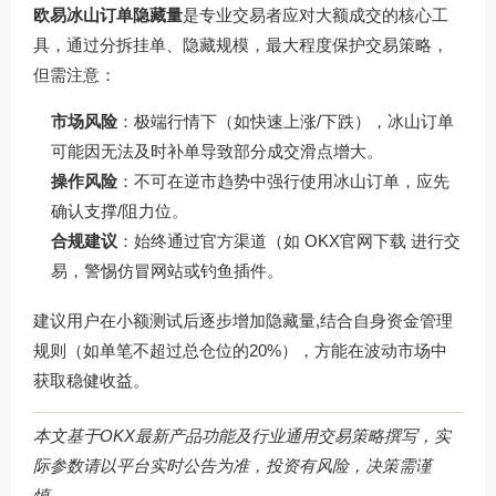
欧易冰山订单隐藏量
是专业交易者应对大额成交的核心工
具，通过分拆挂单、隐藏规模，最大程度保护交易策略，
但需注意：
市场风险
：极端行情下（如快速上涨/下跌），冰山订单
可能因无法及时补单导致部分成交滑点增大。
操作风险
：不可在逆市趋势中强行使用冰山订单，应先
确认支撑/阻力位。
合规建议
：始终通过官方渠道（如
OKX官网下载
进行交
易，警惕仿冒网站或钓鱼插件。
建议用户在小额测试后逐步增加隐藏量,结合自身资金管理
规则（如单笔不超过总仓位的20%），方能在波动市场中
获取稳健收益。
本文基于OKX最新产品功能及行业通用交易策略撰写，实
际参数请以平台实时公告为准，投资有风险，决策需谨
慎。