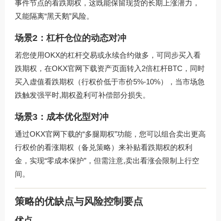
事件节点的看跌期权，这既能保留现货的长期上涨潜力，
又能隔离“黑天鹅”风险。
场景2：杠杆仓位的动态对冲
若您使用OKX的杠杆交易或永续合约做多，可同步买入看
跌期权，在OKX官网下载资产页面转入2倍杠杆BTC，同时
买入虚值看跌期权（行权价低于市价5%-10%），当市场急
跌触发强平时,期权盈利可补偿部分损失。
场景3：成本优化型对冲
通过OKX官网下载的“多腿期权”功能，您可以组合卖出更高
行权价的看涨期权（备兑策略）来补贴看跌期权的权利
金，实现“零成本保护”，但需注意,卖出看涨会限制上行空
间。
策略的优缺点与风险控制要点
优点