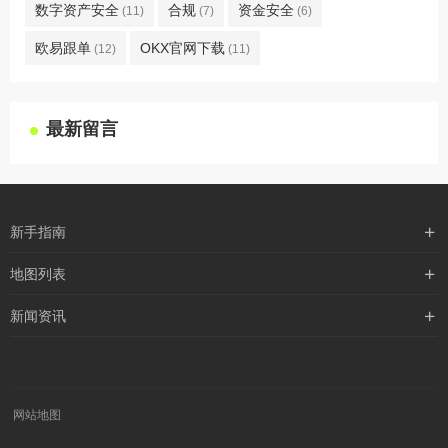
数字资产安全
合规
资金安全
(11)
(7)
(6)
欧易跟单
OKX官网下载
(12)
(11)
最新留言
新手指南
购买流程
地图列表
支付方式
最新文章
新闻资讯
配送流程
xml地图
行业新闻
常见问题
txt地图
公司新闻
robots
网站地图
媒体新闻
公益活动