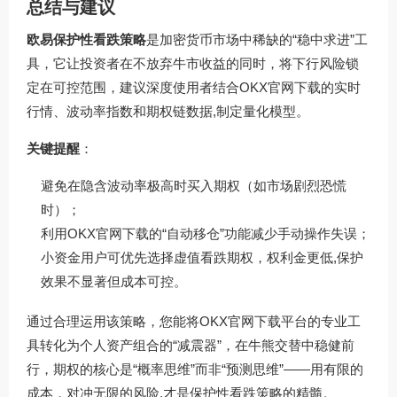
总结与建议
欧易保护性看跌策略
是加密货币市场中稀缺的“稳中求进”工
具，它让投资者在不放弃牛市收益的同时，将下行风险锁
定在可控范围，建议深度使用者结合OKX官网下载的实时
行情、波动率指数和期权链数据,制定量化模型。
关键提醒
：
避免在隐含波动率极高时买入期权（如市场剧烈恐慌
时）；
利用OKX官网下载的“自动移仓”功能减少手动操作失误；
小资金用户可优先选择虚值看跌期权，权利金更低,保护
效果不显著但成本可控。
通过合理运用该策略，您能将OKX官网下载平台的专业工
具转化为个人资产组合的“减震器”，在牛熊交替中稳健前
行，期权的核心是“概率思维”而非“预测思维”——用有限的
成本，对冲无限的风险,才是保护性看跌策略的精髓。