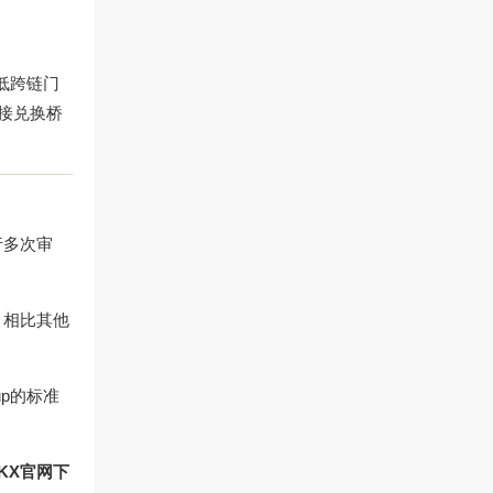
低跨链门
直接兑换桥
行多次审
），相比其他
up的标准
KX官网下