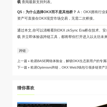
载
查阅最新支持列表。
Q5：为什么选择OKX而不是其他桥？
A：OKX拥有行
资产可直接在OKX现货市场交易，无需二次桥接。
通过本文,你可以清晰看到OKX zkSync Era桥在技
载
并立即体验该跨链工具，都将帮你打开进入以太坊未
跨链
上一篇
欧易BASE网络体验金，解锁OKX生态新用户的专
下一篇
欧易Optimism跨链，OKX Web3钱包引领多链资
猜你喜欢