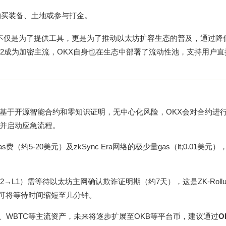
可购买装备、土地或参与打金。
ra桥不仅是为了提供工具，更是为了推动以太坊扩容生态的普及，通过降
yer 2成为加密主流，OKX自身也在生态中部署了流动性池，支持用户
基于开源智能合约和零知识证明，无中心化风险，OKX会对合约进
并启动应急流程。
（约5-20美元）及zkSync Era网络的极少量gas（lt;0.01美元
2→L1）需等待以太坊主网确认欺诈证明期（约7天），这是ZK-Roll
用可将等待时间缩短至几分钟。
DT、WBTC等主流资产，未来将逐步扩展至OKB等平台币，建议通过
O