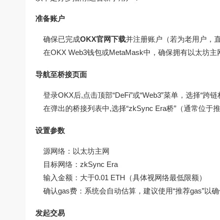
准备账户
确保已完成
OKX官网下载
并注册账户（若为老用户，
在OKX Web3钱包或MetaMask中，确保拥有以太坊主
导航至桥接页面
登录OKX后,点击顶部“DeFi”或“Web3”菜单，选择“跨
在弹出的桥接列表中,选择“zkSync Era桥”（通常位
设置参数
源网络：以太坊主网
目标网络：zkSync Era
输入金额：大于0.01 ETH（具体视网络最低限额）
确认gas费：系统会自动估算，建议使用“推荐gas”以
发起交易