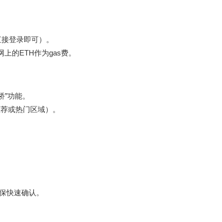
直接登录即可）。
网上的ETH作为gas费。
链桥”功能。
于推荐或热门区域）。
确保快速确认。