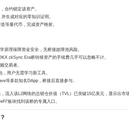
约，合约锁定该资产。
性，并生成对应的零知识证明。
二层铸造等量代币，完成资产映射。
学原理保障资金安全，无桥接故障池风险。
X zkSync Era桥转移资产的手续费几乎可以忽略不计。
频交易者。
流钱包，用户无需学习新工具。
ve、Aave等多款知名DApp，桥接后直接参与。
Era桥以来，流入该L2网络的总锁仓价值（TVL）已突破15亿美元，显示出
DeFi”板块找到该桥的专属入口。
作？