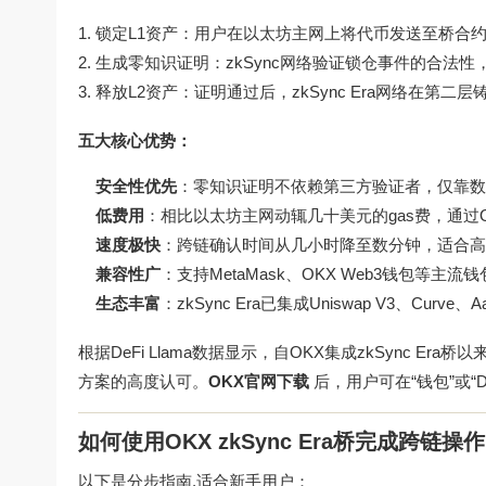
锁定L1资产：用户在以太坊主网上将代币发送至桥合
生成零知识证明：zkSync网络验证锁仓事件的合法
释放L2资产：证明通过后，zkSync Era网络在第
五大核心优势：
安全性优先
：零知识证明不依赖第三方验证者，仅靠数
低费用
：相比以太坊主网动辄几十美元的gas费，通过OK
速度极快
：跨链确认时间从几小时降至数分钟，适合高
兼容性广
：支持MetaMask、OKX Web3钱包等主
生态丰富
：zkSync Era已集成Uniswap V3、Cur
根据DeFi Llama数据显示，自OKX集成zkSync 
方案的高度认可。
OKX官网下载
后，用户可在“钱包”或“
如何使用OKX zkSync Era桥完成跨链操
以下是分步指南,适合新手用户：