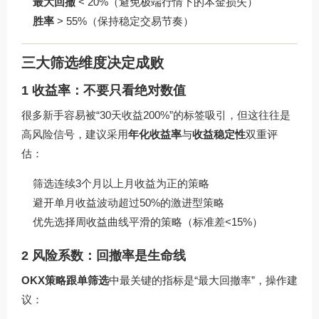
最大回撤
< 20%（避免极端行情下的本金损失）
胜率
> 55%（保持稳定交易节奏）
三大筛选维度决定成败
1 收益率：不要只看绝对数值
很多新手容易被“30天收益200%”的标签吸引，但这往往是
高风险信号，建议采用
年化收益率
与
收益稳定性
双重评
估：
筛选连续3个月以上月收益为正的策略
避开单月收益波动超过50%的激进型策略
优先选择周收益曲线平滑的策略（标准差<15%）
2 风险系数：回撤率是生命线
OKX策略跟单筛选
中最关键的指标是“最大回撤率”，操作建
议：