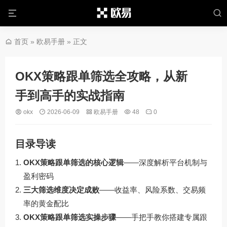
首页
»
欧易手册
» 正文
OKX策略跟单筛选全攻略，从新
手到高手的实战指南
okx
2026-06-09
欧易手册
48
0
目录导读
OKX策略跟单筛选的核心逻辑
——深度解析平台机制与
盈利密码
三大筛选维度决定成败
——收益率、风险系数、交易频
率的黄金配比
OKX策略跟单筛选实操步骤
——手把手教你搭建专属跟