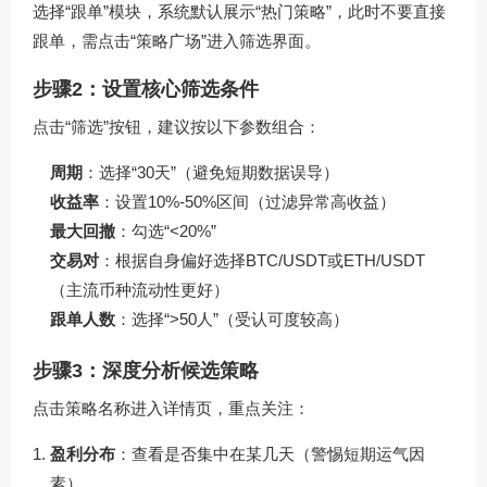
选择“跟单”模块，系统默认展示“热门策略”，此时不要直接
跟单，需点击“策略广场”进入筛选界面。
步骤2：设置核心筛选条件
点击“筛选”按钮，建议按以下参数组合：
周期
：选择“30天”（避免短期数据误导）
收益率
：设置10%-50%区间（过滤异常高收益）
最大回撤
：勾选“<20%”
交易对
：根据自身偏好选择BTC/USDT或ETH/USDT
（主流币种流动性更好）
跟单人数
：选择“>50人”（受认可度较高）
步骤3：深度分析候选策略
点击策略名称进入详情页，重点关注：
盈利分布
：查看是否集中在某几天（警惕短期运气因
素）