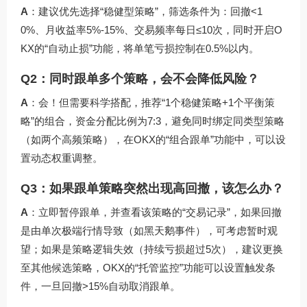
A
：建议优先选择“稳健型策略”，筛选条件为：回撤<1
0%、月收益率5%-15%、交易频率每日≤10次，同时开启O
KX的“自动止损”功能，将单笔亏损控制在0.5%以内。
Q2：同时跟单多个策略，会不会降低风险？
A
：会！但需要科学搭配，推荐“1个稳健策略+1个平衡策
略”的组合，资金分配比例为7:3，避免同时绑定同类型策略
（如两个高频策略），在OKX的“组合跟单”功能中，可以设
置动态权重调整。
Q3：如果跟单策略突然出现高回撤，该怎么办？
A
：立即暂停跟单，并查看该策略的“交易记录”，如果回撤
是由单次极端行情导致（如黑天鹅事件），可考虑暂时观
望；如果是策略逻辑失效（持续亏损超过5次），建议更换
至其他候选策略，OKX的“托管监控”功能可以设置触发条
件，一旦回撤>15%自动取消跟单。