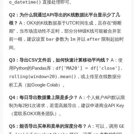
o_datetime()
直接处理即可。
Q2：为什么我通过API导出的K线数据比平台显示少了几
根？
A：OKX的K线数据基于UTC时间生成，且存在“熔断
期”，当市场流动性不足时，部分分钟级K线可能被合并至
前一根，建议设置
bar
参数为
1m
并以
after
限制起始时
间。
Q3：导出CSV文件后，如何快速计算移动平均线？
A：使
用Python的Pandas库：
df['MA20'] = df['close'].
rolling(window=20).mean()
，或上传至在线数据分
析工具（如Google Colab）。
Q4：每日导出数据量上限是多少？
A：个人账户API默认限
制为每2秒1次请求，若需高频导出，建议申请商业API Key
（需联系OKX商务团队）。
Q5：能否导出买单和卖单的深度分布？
A：可以，调用
GE