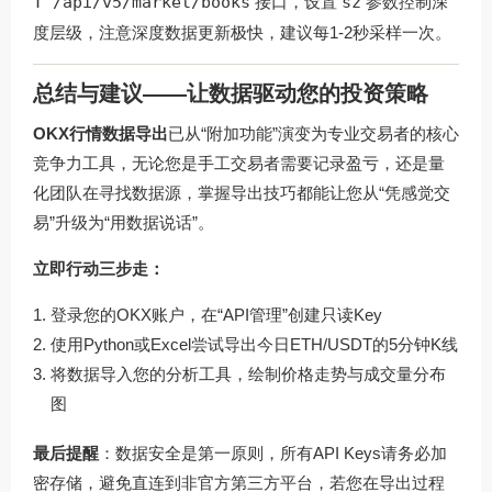
T /api/v5/market/books
接口，设置
sz
参数控制深
度层级，注意深度数据更新极快，建议每1-2秒采样一次。
总结与建议——让数据驱动您的投资策略
OKX行情数据导出
已从“附加功能”演变为专业交易者的核心
竞争力工具，无论您是手工交易者需要记录盈亏，还是量
化团队在寻找数据源，掌握导出技巧都能让您从“凭感觉交
易”升级为“用数据说话”。
立即行动三步走：
登录您的OKX账户，在“API管理”创建只读Key
使用Python或Excel尝试导出今日ETH/USDT的5分钟K线
将数据导入您的分析工具，绘制价格走势与成交量分布
图
最后提醒
：数据安全是第一原则，所有API Keys请务必加
密存储，避免直连到非官方第三方平台，若您在导出过程