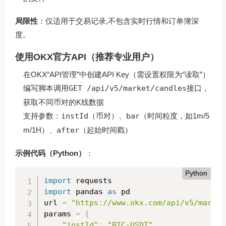
局限性
：仅适用于交易记录,不包含实时行情和订单簿深
度。
使用OKX官方API（推荐专业用户）
在OKX“API管理”中创建API Key（需设置权限为“读取”）
编写脚本调用
GET /api/v5/market/candles
接口，
获取不同币对的K线数据
支持参数：
instId
（币对）、
bar
（时间粒度，如1m/5
m/1H）、
after
（起始时间戳）
示例代码（Python）
：
Python
import
import
 pandas 
as
 pd

url 
=
"https://www.okx.com/api/v5/market
params 
=
{
"instId"
:
"BTC-USDT"
,