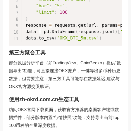
"bar"
:
"5m"
,
"limit"
:
100
}
response 
=
 requests
.
get
(
url
,
 params
=
para
data 
=
 pd
.
DataFrame
(
response
.
json
(
)
[
'dat
data
.
to_csv
(
'OKX_BTC_5m.csv'
)
第三方聚合工具
部分数据分析平台（如TradingView、CoinGecko）提供“数
据导出”功能，可直接连接OKX账户，一键导出多币种历史
数据，但需要注意：第三方工具可能存在数据延迟,建议与
OKX官方源交叉验证。
使用
zh-okrd.com.cn
生态工具
访问
OKX官网下载
页面，获取官方推荐的桌面客户端或数
据插件，部分版本内置“行情快照”功能，支持导出当前Top
100币种的全量深度数据。