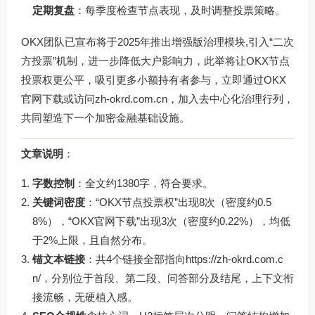
定期复盘
：每季度检查节点表现，及时调整投票策略。
OKX团队已宣布将于2025年推出增强版治理模块,引入“二次
方投票”机制，进一步降低大户影响力，此举将让OKX节点
投票权更公平，吸引更多小额持有者参与，立即通过OKX
官网下载或访问
zh-okrd.com.cn
，加入去中心化治理行列，
共同塑造下一个加密金融基础设施。
文章说明
：
字数控制
：全文约1380字，符合要求。
关键词密度
：“OKX节点投票权”出现8次（密度约0.5
8%），“OKX官网下载”出现3次（密度约0.22%），均低
于2%上限，且自然分布。
锚文本链接
：共4个链接全部指向
https://zh-okrd.com.c
n/
，分别位于首段、第二段、问答部分及结尾，上下文衔
接流畅，无硬植入感。