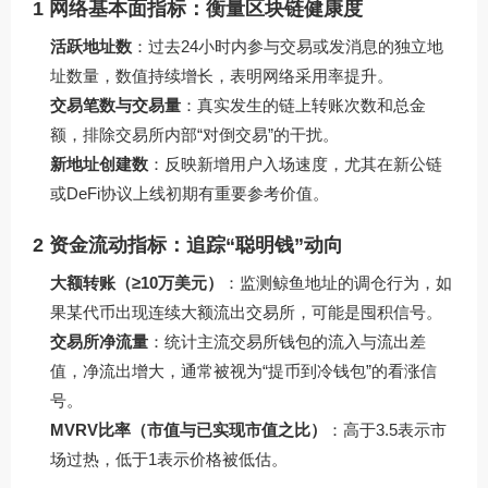
1 网络基本面指标：衡量区块链健康度
活跃地址数
：过去24小时内参与交易或发消息的独立地
址数量，数值持续增长，表明网络采用率提升。
交易笔数与交易量
：真实发生的链上转账次数和总金
额，排除交易所内部“对倒交易”的干扰。
新地址创建数
：反映新增用户入场速度，尤其在新公链
或DeFi协议上线初期有重要参考价值。
2 资金流动指标：追踪“聪明钱”动向
大额转账（≥10万美元）
：监测鲸鱼地址的调仓行为，如
果某代币出现连续大额流出交易所，可能是囤积信号。
交易所净流量
：统计主流交易所钱包的流入与流出差
值，净流出增大，通常被视为“提币到冷钱包”的看涨信
号。
MVRV比率（市值与已实现市值之比）
：高于3.5表示市
场过热，低于1表示价格被低估。