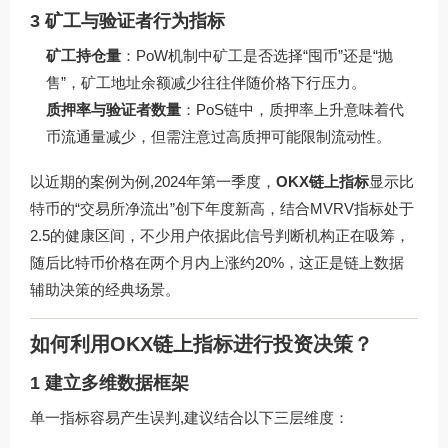
3 矿工与验证者行为指标
矿工持仓量
：PoW机制中矿工是否选择“囤币”还是“抛
售”，矿工地址余额减少往往伴随价格下行压力。
质押率与验证者数量
：PoS链中，质押率上升意味着代
币流通量减少，但需注意过高质押可能限制流动性。
以近期的案例为例,2024年第一季度，
OKX链上指标
显示比
特币的“交易所净流出”创下年度新高，结合MVRV指标处于
2.5的健康区间，不少用户依据此信号判断机构正在吸筹，
随后比特币价格在两个月内上涨约20%，这正是链上数据
辅助决策的经典场景。
如何利用OKX链上指标进行投资决策？
1 建立多维数据框架
单一指标容易产生误判,建议结合以下三层维度：