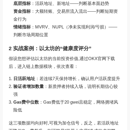
底层指标
：活跃地址、新地址——判断基本面趋势
资金指标
：大额转账、交易所流入流出——判断短期资
金行为
情绪指标
：MVRV、NUPL（净未实现利润/亏损）——
判断市场周期位置
2 实战案例：以太坊的“健康度评分”
假设您想评估以太坊的当前投资价值,通过
OKX官网下载
后，进入链上数据模块，依次查看：
日活跃地址
：若连续7天保持增长，确认用户活跃度提升
验证者增加数量
：新质押者持续入场，说明长期信心较
强
Gas费中位数
：Gas费低于20 gwei且稳定，网络拥堵风
险低
这三项数据均向好时,可视为加仓信号，反之，若活跃地址