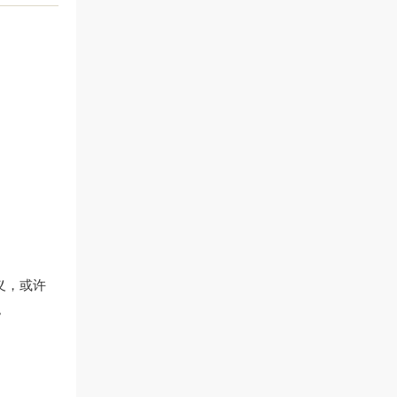
义，或许
。