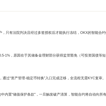
，只有法院判决且经过多签授权后才能执行冻结，OKX的智能合约中
0.5-1%，原因在于其储备金理财部分获得监管豁免（可投资国债等
，通过“资产管理-稳定币转换”入口完成迁移，全流程无需KYC复审。
且合约中内置“储值保护条款”，一旦触发破产清算，智能合约将自动向所