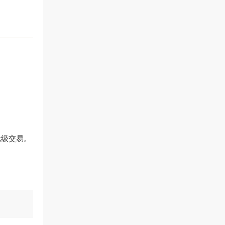
。
元级交易。