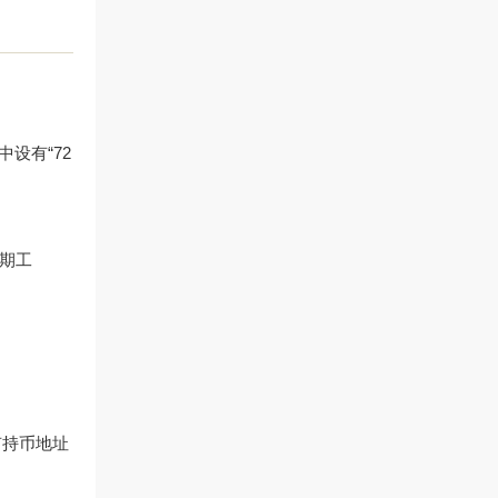
设有“72
短期工
有持币地址