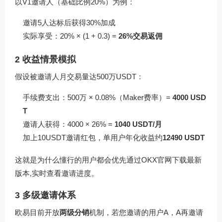
以V1邀请人（基础比例20%）为例：
邀请5人达标后获得30%加成
实际享受：20% × (1 + 0.3) =
26%交易返佣
2 收益情景模拟
假设被邀请人月交易量达500万USDT：
手续费支出：500万 × 0.08%（Maker费率）=
4000 USD
T
邀请人获得：4000 × 26% =
1040 USDT/月
加上10USDT邀请红包，单用户年化收益约
12490 USDT
这就是为什么懂行的用户都会优先通过
OKX官网下载
最新
版本,实时查看邀请进度。
3 多级邀请体系
欧易目前开放
两级分销
机制，若您邀请的用户A，A再邀请