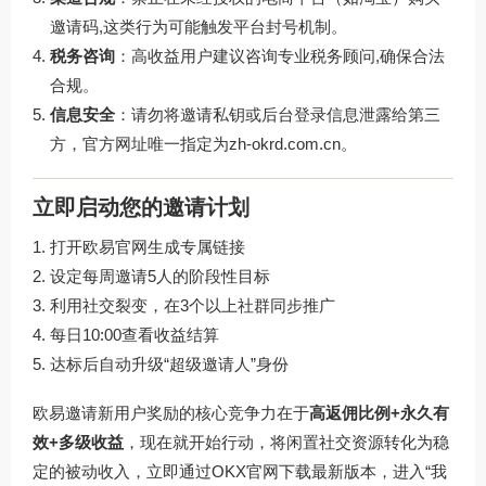
邀请码,这类行为可能触发平台封号机制。
税务咨询
：高收益用户建议咨询专业税务顾问,确保合法
合规。
信息安全
：请勿将邀请私钥或后台登录信息泄露给第三
方，官方网址唯一指定为
zh-okrd.com.cn
。
立即启动您的邀请计划
打开
欧易官网
生成专属链接
设定每周邀请5人的阶段性目标
利用社交裂变，在3个以上社群同步推广
每日10:00查看收益结算
达标后自动升级“超级邀请人”身份
欧易邀请新用户奖励的核心竞争力在于
高返佣比例+永久有
效+多级收益
，现在就开始行动，将闲置社交资源转化为稳
定的被动收入，立即通过
OKX官网下载
最新版本，进入“我