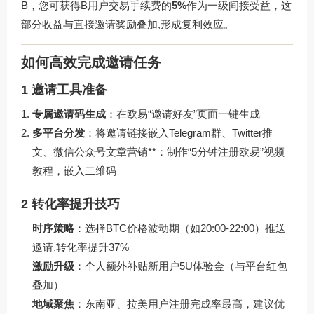
B，您可获得B用户交易手续费的
5%
作为一级间接受益，这
部分收益与直接邀请奖励叠加,形成复利效应。
如何高效完成邀请任务
1 邀请工具准备
专属邀请码生成
：在
欧易
“邀请好友”页面一键生成
多平台分发
：将邀请链接嵌入Telegram群、Twitter推
文、微信公众号文章营销**：制作“5分钟注册欧易”视频
教程，嵌入二维码
2 转化率提升技巧
时序策略
：选择BTC价格波动期（如20:00-22:00）推送
邀请,转化率提升37%
激励升级
：个人额外补贴新用户5U体验金（与平台红包
叠加）
地域聚焦
：东南亚、拉美用户注册完成率最高，建议优