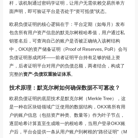
杆，该机制通过密码学证明，让用户无需依赖交易所单方
面声明，即可验证平台是否处于“资可抵债”状态。
欧易负债证明的核心逻辑在于：平台定期（如每月）发布
包含所有用户资产信息的默克尔树根哈希值，用户通过私
钥签名后，可查询自己的账户是否被正确纳入该树结构
中，OKX的资产储备证明（Proof of Reserves, PoR）会与
负债证明形成闭环——前者证明平台持有足够的链上资
产，后者证明平台对用户的负债总额，两者结合，构成了
完整的
资产-负债双重验证体系
。
技术原理：默克尔树如何确保数据不可篡改？
欧易负债证明的底层技术是默克尔树（Merkle Tree），这
是一种在区块链领域广泛使用的数据结构，OKX将所有用
户的账户信息（包括资产种类、数量等）作为叶子节点，
逐层哈希计算直至生成唯一的根哈希，当用户登录OKX账
户后，平台会提供一条从用户账户到树根的“路径证明”（M