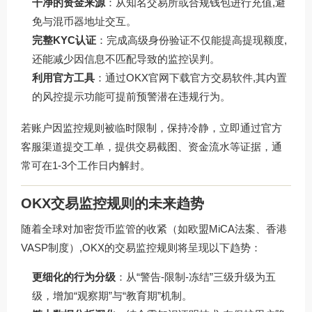
干净的资金来源
：从知名交易所或合规钱包进行充值,避
免与混币器地址交互。
完整KYC认证
：完成高级身份验证不仅能提高提现额度,
还能减少因信息不匹配导致的监控误判。
利用官方工具
：通过
OKX官网下载
官方交易软件,其内置
的风控提示功能可提前预警潜在违规行为。
若账户因监控规则被临时限制，保持冷静，立即通过官方
客服渠道提交工单，提供交易截图、资金流水等证据，通
常可在1-3个工作日内解封。
OKX交易监控规则的未来趋势
随着全球对加密货币监管的收紧（如欧盟MiCA法案、香港
VASP制度）,OKX的交易监控规则将呈现以下趋势：
更细化的行为分级
：从“警告-限制-冻结”三级升级为五
级，增加“观察期”与“教育期”机制。