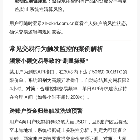
流动性池健康度
：监控永续合约等产品的资金费率与基
差,防止系统性清算风险。
用户可随时登录
zh-okrd.com.cn
查看个人账户的风控状态,
确保交易逻辑与规则兼容。
常见交易行为触发监控的案例解析
频繁小额交易导致的“刷量嫌疑”
某用户为测试API接口，在30秒内下达了50笔0.001BTC的
限价单，系统识别为高频异常操作，自动冻结其交易权限2
4小时。
对策
：合理控制交易频率，单日API请求建议保持
在合理区间（如每小时不超过200次）。
跨账户资金归集触发洗钱预警
用户A向用户B连续转账3笔大额USDT，且B账户随后提现
至未知地址，系统根据链上关联性分析，判定为可疑资金
流转，两家账户均被要求提交资金来源证明。
对策
：大额