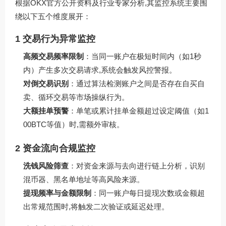
根据OKX官方公开资料及行业专家分析,其监控系统主要围
绕以下五个维度展开：
1 交易行为异常监控
高频交易频率限制
：当同一账户在极短时间内（如1秒
内）产生多次交易请求,系统会触发风控警报。
对倒交易识别
：通过算法检测账户之间是否存在自买自
卖、循环交易等市场操纵行为。
大额挂单预警
：单笔或累计挂单金额超过设定阈值（如1
00BTC等值）时,需额外审核。
2 资金流向合规监控
洗钱风险筛查
：对资金来源与去向进行链上分析，识别
混币器、黑名单地址等高风险来源。
提现频率与金额限制
：同一账户每日提现次数或金额超
出常规范围时,将触发二次验证或延迟处理。