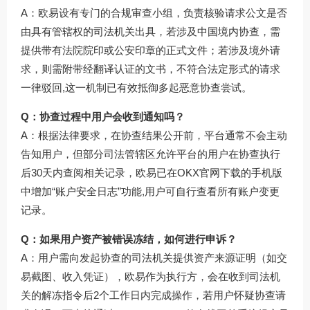
A：欧易设有专门的合规审查小组，负责核验请求公文是否
由具有管辖权的司法机关出具，若涉及中国境内协查，需
提供带有法院院印或公安印章的正式文件；若涉及境外请
求，则需附带经翻译认证的文书，不符合法定形式的请求
一律驳回,这一机制已有效抵御多起恶意协查尝试。
Q：协查过程中用户会收到通知吗？
A：根据法律要求，在协查结果公开前，平台通常不会主动
告知用户，但部分司法管辖区允许平台的用户在协查执行
后30天内查阅相关记录，欧易已在
OKX官网下载
的手机版
中增加“账户安全日志”功能,用户可自行查看所有账户变更
记录。
Q：如果用户资产被错误冻结，如何进行申诉？
A：用户需向发起协查的司法机关提供资产来源证明（如交
易截图、收入凭证），欧易作为执行方，会在收到司法机
关的解冻指令后2个工作日内完成操作，若用户怀疑协查请