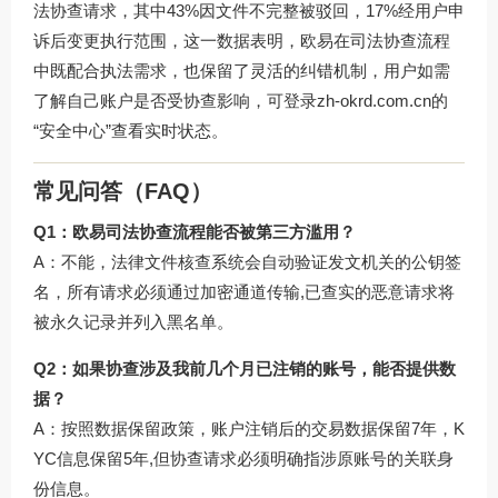
法协查请求，其中43%因文件不完整被驳回，17%经用户申
诉后变更执行范围，这一数据表明，欧易在司法协查流程
中既配合执法需求，也保留了灵活的纠错机制，用户如需
了解自己账户是否受协查影响，可登录
zh-okrd.com.cn
的
“安全中心”查看实时状态。
常见问答（FAQ）
Q1：欧易司法协查流程能否被第三方滥用？
A：不能，法律文件核查系统会自动验证发文机关的公钥签
名，所有请求必须通过加密通道传输,已查实的恶意请求将
被永久记录并列入黑名单。
Q2：如果协查涉及我前几个月已注销的账号，能否提供数
据？
A：按照数据保留政策，账户注销后的交易数据保留7年，K
YC信息保留5年,但协查请求必须明确指涉原账号的关联身
份信息。