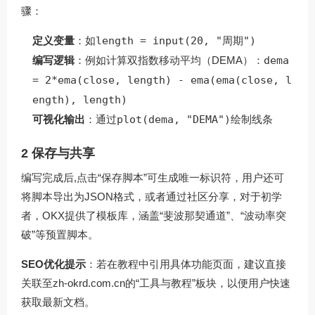
骤：
定义变量
：如
length = input(20, "周期")
编写逻辑
：例如计算双指数移动平均（DEMA）：
dema
= 2*ema(close, length) - ema(ema(close, l
ength), length)
可视化输出
：通过
plot(dema, "DEMA")
绘制线条
2 保存与共享
编写完成后,点击“保存脚本”可生成唯一标识符，用户还可
将脚本导出为JSON格式，或者通过社区分享，对于初学
者，OKX提供了模板库，涵盖“斐波那契通道”、“波动率突
破”等预置脚本。
SEO优化提示
：若在教程中引用具体功能页面，建议直接
关联至
zh-okrd.com.cn
的“工具与教程”板块，以便用户快速
获取最新文档。