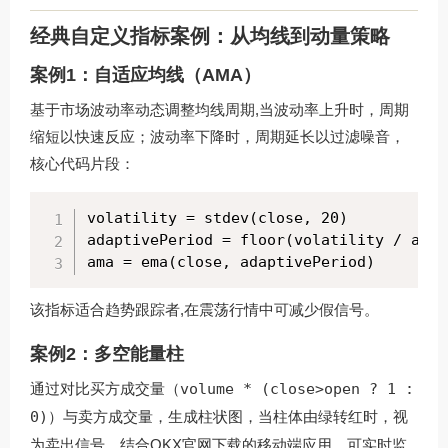
经典自定义指标案例：从均线到动量策略
案例1：自适应均线（AMA）
基于市场波动率动态调整均线周期,当波动率上升时，周期
缩短以快速反应；波动率下降时，周期延长以过滤噪音，
核心代码片段：
volatility = stdev(close, 20)

adaptivePeriod = floor(volatility / avg(
ama = ema(close, adaptivePeriod)
该指标适合趋势跟踪者,在震荡行情中可减少假信号。
案例2：多空能量柱
通过对比买方成交量（
volume * (close>open ? 1 :
0)
）与卖方成交量，生成柱状图，当柱体由绿转红时，视
为卖出信号，结合
OKX官网下载
的移动端应用，可实时监