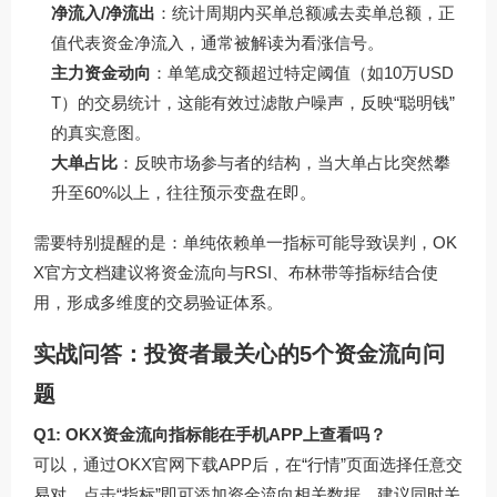
净流入/净流出
：统计周期内买单总额减去卖单总额，正
值代表资金净流入，通常被解读为看涨信号。
主力资金动向
：单笔成交额超过特定阈值（如10万USD
T）的交易统计，这能有效过滤散户噪声，反映“聪明钱”
的真实意图。
大单占比
：反映市场参与者的结构，当大单占比突然攀
升至60%以上，往往预示变盘在即。
需要特别提醒的是：单纯依赖单一指标可能导致误判，OK
X官方文档建议将资金流向与RSI、布林带等指标结合使
用，形成多维度的交易验证体系。
实战问答：投资者最关心的5个资金流向问
题
Q1: OKX资金流向指标能在手机APP上查看吗？
可以，通过OKX官网下载APP后，在“行情”页面选择任意交
易对，点击“指标”即可添加资金流向相关数据，建议同时关