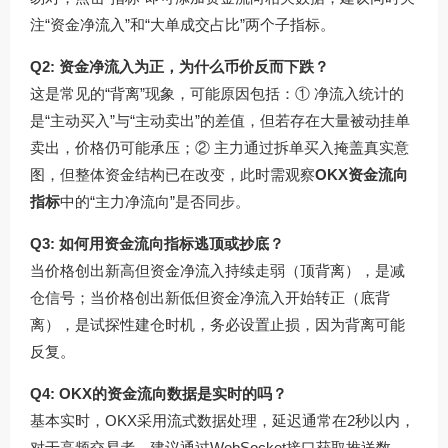
注“资金净流入”和“大单成交占比”两个子指标。
Q2: 资金净流入为正，为什么币价反而下跌？
这是常见的“背离”现象，可能原因包括：① 净流入统计的
是“主动买入”与“主动卖出”的差值，但若存在大量被动挂单
卖出，价格仍可能承压；② 主力通过拆单买入掩盖真实意
图，但整体资金结构已在改变，此时需观察
OKX资金流向
指标
中的“主力净流向”是否同步。
Q3: 如何用资金流向指标逃顶或抄底？
当价格创出新高但资金净流入持续走弱（顶背离），是减
仓信号；当价格创出新低但资金净流入开始转正（底背
离），是试探性建仓时机，务必设置止损，因为背离可能
反复。
Q4: OKX的资金流向数据是实时的吗？
基本实时，OKX采用流式数据处理，延迟通常在2秒以内，
对于高频交易者，建议通过WebSocket接口获取推送数