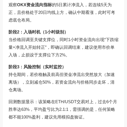
观察
OKX资金流向指标
的5日累计净流入，若连续5天为
正，且价格处于20日均线上方，确认中期看涨，此时可考
虑底仓布局。
阶段2：入场时机（1小时级别）
当价格回调至关键支撑位，同时1小时资金流向出现“下跌缩
量+净流入开始转正”，即确认回调结束，建议使用市价单
入场，止损设于支撑位下方2%。
阶段3：风险控制（实时监控）
持仓期间，若价格触及前高但资金净流出突然放大（加速
离场），立刻减仓50%，若资金流向与价格同步走坏，清
仓离场。
回测数据显示：该策略在ETH/USDT交易对上，过去6个月
胜率达63%，平均盈亏比为2.1:1，需强调的是，任何策略
都不能100%盈利，建议先用模拟盘验证。