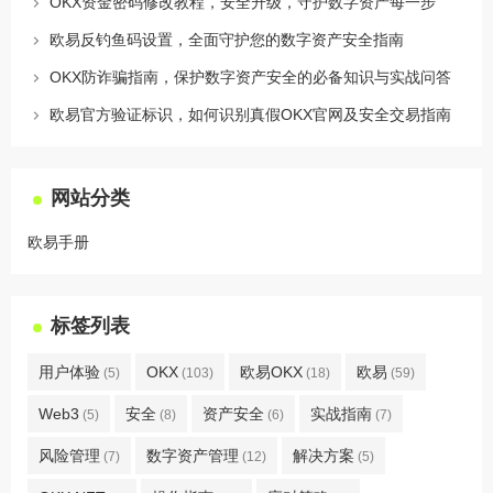
OKX资金密码修改教程，安全升级，守护数字资产每一步
欧易反钓鱼码设置，全面守护您的数字资产安全指南
OKX防诈骗指南，保护数字资产安全的必备知识与实战问答
欧易官方验证标识，如何识别真假OKX官网及安全交易指南
网站分类
欧易手册
标签列表
用户体验
OKX
欧易OKX
欧易
(5)
(103)
(18)
(59)
Web3
安全
资产安全
实战指南
(5)
(8)
(6)
(7)
风险管理
数字资产管理
解决方案
(7)
(12)
(5)