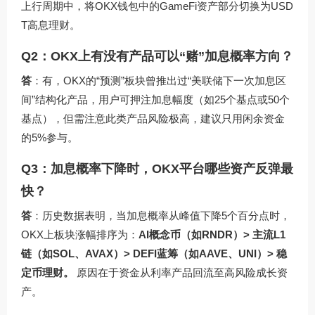
上行周期中，将OKX钱包中的GameFi资产部分切换为USD
T高息理财。
Q2：OKX上有没有产品可以“赌”加息概率方向？
答
：有，OKX的“预测”板块曾推出过“美联储下一次加息区
间”结构化产品，用户可押注加息幅度（如25个基点或50个
基点），但需注意此类产品风险极高，建议只用闲余资金
的5%参与。
Q3：加息概率下降时，OKX平台哪些资产反弹最
快？
答
：历史数据表明，当加息概率从峰值下降5个百分点时，
OKX上板块涨幅排序为：
AI概念币（如RNDR）> 主流L1
链（如SOL、AVAX）> DEFI蓝筹（如AAVE、UNI）> 稳
定币理财。
原因在于资金从利率产品回流至高风险成长资
产。