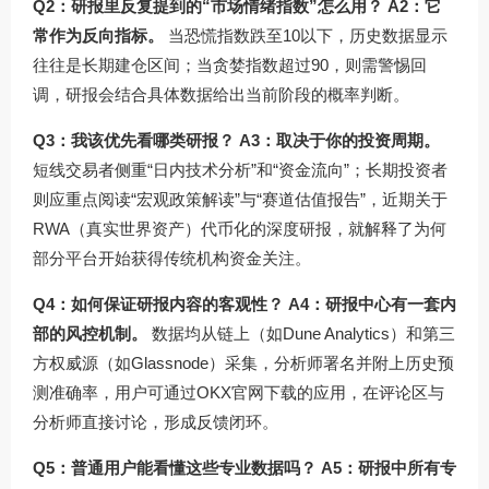
Q2：研报里反复提到的“市场情绪指数”怎么用？
A2：它
常作为反向指标。
当恐慌指数跌至10以下，历史数据显示
往往是长期建仓区间；当贪婪指数超过90，则需警惕回
调，研报会结合具体数据给出当前阶段的概率判断。
Q3：我该优先看哪类研报？
A3：取决于你的投资周期。
短线交易者侧重“日内技术分析”和“资金流向”；长期投资者
则应重点阅读“宏观政策解读”与“赛道估值报告”，近期关于
RWA（真实世界资产）代币化的深度研报，就解释了为何
部分平台开始获得传统机构资金关注。
Q4：如何保证研报内容的客观性？
A4：研报中心有一套内
部的风控机制。
数据均从链上（如Dune Analytics）和第三
方权威源（如Glassnode）采集，分析师署名并附上历史预
测准确率，用户可通过OKX官网下载的应用，在评论区与
分析师直接讨论，形成反馈闭环。
Q5：普通用户能看懂这些专业数据吗？
A5：研报中所有专