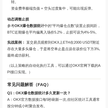
转。
资金费率极端负值 = 空头过度集中，可能出现反弹。
动态调整止损
参考
OKX爆仓数据统计
中的“平均爆仓点数”设置止损间距，
BTC近期爆仓平均偏离入场价5.2%，止损可设为4%-5%。
实战案例：
某交易员观察到OKX上ETH在2000 USDT附近
存在大量多头爆仓，于是将空单止盈点设在该价位下方3%,
最终成功获利。
（以上策略的自动化执行工具，可以通过
OKX官网下载
的A
PI接口实现。）
常见问题解答（FAQ）
Q1：OKX爆仓数据统计多久更新一次？
A：OKX官方数据接口每5秒刷新一次,但社区统计工具通常
按分钟或小时聚合发布。