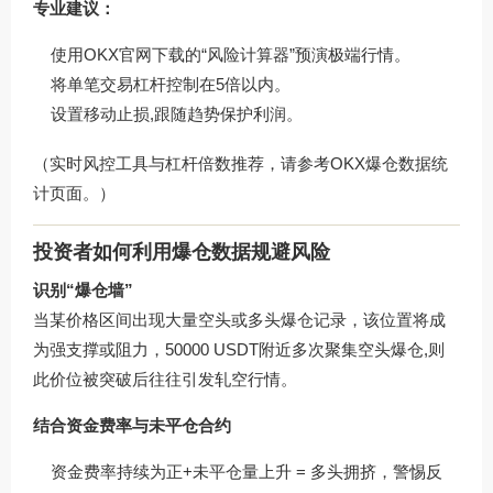
专业建议：
使用
OKX官网下载
的“风险计算器”预演极端行情。
将单笔交易杠杆控制在5倍以内。
设置移动止损,跟随趋势保护利润。
（实时风控工具与杠杆倍数推荐，请参考
OKX爆仓数据统
计
页面。）
投资者如何利用爆仓数据规避风险
识别“爆仓墙”
当某价格区间出现大量空头或多头爆仓记录，该位置将成
为强支撑或阻力，50000 USDT附近多次聚集空头爆仓,则
此价位被突破后往往引发轧空行情。
结合资金费率与未平仓合约
资金费率持续为正+未平仓量上升 = 多头拥挤，警惕反