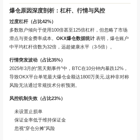
爆仓原因深度剖析：杠杆、行情与风控
过度杠杆（占比42%）
多数散户倾向于使用100倍甚至125倍杠杆，但忽略了市场
滑点与资金费率成本。
OKX爆仓数据统计
表明，爆仓账户
中平均杠杆倍数为32倍，远超健康水平（3-5倍）。
行情突发波动（占比35%）
2025年3月的“黑天鹅事件”中，BTC在10分钟内暴跌12%，
导致OKX平台单笔最大爆仓金额达1800万美元,这种非对称
风险无法通过常规技术分析预测。
风控机制失效（占比23%）
未设置止损单
保证金率低于维持保证金
忽视“穿仓分摊”风险