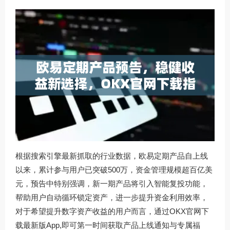
根据搜索引擎最新抓取的行业数据，欧易定期产品自上线
以来，累计参与用户已突破500万，资金管理规模超百亿美
元，预告中特别强调，新一期产品将引入智能复投功能，
帮助用户自动循环锁定资产，进一步提升资金利用效率，
对于希望提升数字资产收益的用户而言，通过
OKX官网下
载
最新版App,即可第一时间获取产品上线通知与专属福