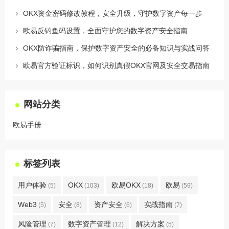
OKX资金密码修改教程，安全升级，守护数字资产每一步
欧易反钓鱼码设置，全面守护您的数字资产安全指南
OKX防诈骗指南，保护数字资产安全的必备知识与实战问答
欧易官方验证标识，如何识别真假OKX官网及安全交易指南
网站分类
欧易手册
标签列表
用户体验
OKX
欧易OKX
欧易
(5)
(103)
(18)
(59)
Web3
安全
资产安全
实战指南
(5)
(8)
(6)
(7)
风险管理
数字资产管理
解决方案
(7)
(12)
(5)