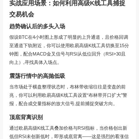
实战应用场景：如何利用高级K线工具捕捉
交易机会
趋势确认后的多头入场
假设BTC在4小时图上形成了明显的上升通道，且价格回调
至通道下轨附近，你可以使用欧易高级K线工具切换至15分
钟图，配合MACD金叉信号与RSI从低位回升（RSI>30且
向上）,寻找具体入场点。
震荡行情中的高抛低吸
当市场处于横盘整理状态时，布林带收缩往往是变盘的前
兆，你可以利用欧易高级K线工具设置“布林带开口扩大”警
报，配合成交量指标的放大信号,提前捕捉突破方向。
顶底背离识别
通过欧易高级K线工具叠加价格与RSI指标，当价格创出新
低但RSI未创新低时，即形成底背离——这是强烈的看涨信