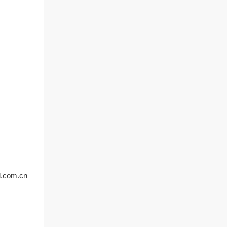
。
d.com.cn