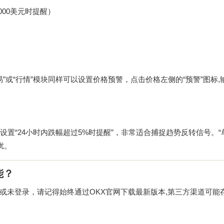
000美元时提醒）
易”或“行情”模块同样可以设置价格预警，点击价格左侧的“预警”图标,
设置“24小时内跌幅超过5%时提醒”，非常适合捕捉趋势反转信号。“
扰。
能？
旧或未登录，请记得始终通过
OKX官网下载
最新版本,第三方渠道可能