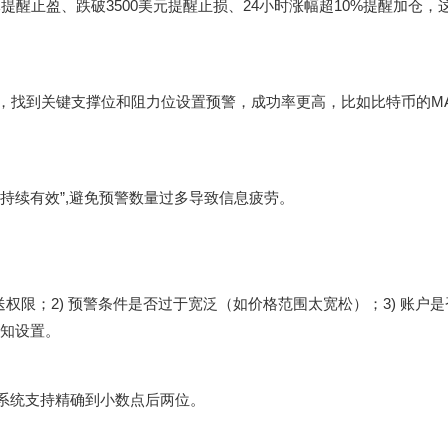
提醒止盈、跌破3500美元提醒止损、24小时涨幅超10%提醒加仓，
，找到关键支撑位和阻力位设置预警，成功率更高，比如比特币的MA
“持续有效”,避免预警数量过多导致信息疲劳。
推送权限；2) 预警条件是否过于宽泛（如价格范围太宽松）；3) 账户
知设置。
醒,系统支持精确到小数点后两位。