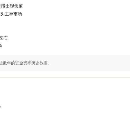
分时段出现负值
空头主导市场
%左右
%
达数年的资金费率历史数据。
保