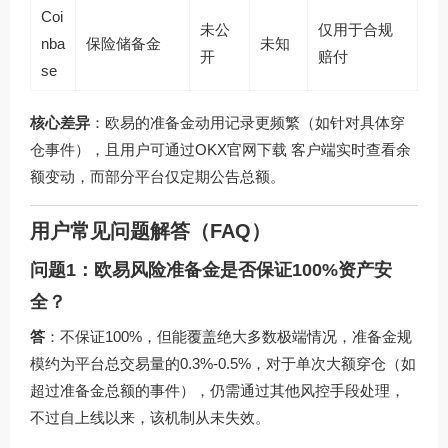
Coi
未公
仅用于合规
nba
保险储备金
未知
开
赔付
se
核心差异
：欧易的准备金动用记录更频繁（如针对具体穿
仓事件），且用户可通过
OKX官网下载
客户端实时查看余
额变动，而部分平台仅定期公告总额。
用户常见问题解答（FAQ）
问题1：欧易风险准备金是否保证100%资产安
全？
答
：不保证100%，但能覆盖绝大多数极端情况，准备金规
模约为平台总交易量的0.3%-0.5%，对于单次大额穿仓（如
超过准备金总额的事件），仍需通过其他风控手段处理，
不过自上线以来，该机制从未失效。