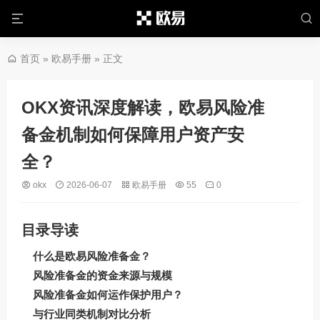
首页
»
欧易手册
» 正文
OKX资讯深度解读，欧易风险准
备金机制如何保障用户资产安
全？
okx
2026-06-07
欧易手册
55
0
目录导读
什么是欧易风险准备金？
风险准备金的资金来源与规模
风险准备金如何运作保护用户？
与行业同类机制对比分析