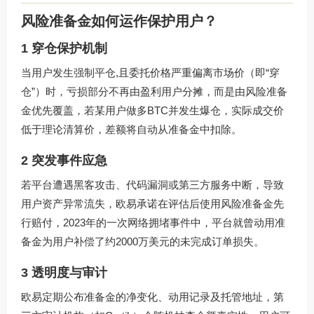
风险准备金如何运作保护用户？
1 穿仓保护机制
当用户发生强制平仓,且委托价格严重偏离市场价（即“穿
仓”）时，亏损部分不再由盈利用户分摊，而是由风险准备
金优先覆盖，若某用户做多BTC并发生爆仓，实际成交价
低于理论清算价，差额将自动从准备金中扣除。
2 突发事件应急
若平台遭遇黑客攻击、代码漏洞或第三方服务中断，导致
用户资产异常流失，欧易承诺在评估后使用风险准备金先
行赔付，2023年的一次网络拥堵事件中，平台就曾动用准
备金为用户补偿了约2000万美元的未完成订单损失。
3 透明度与审计
欧易定期公布准备金的净变化、动用记录及托管地址，第