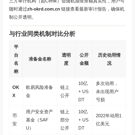
三方审计机构（如Certik）会随机抽查余额真实性，用户可
随时通过
zh-okrd.com.cn
链接查看最新审计报告，确保机
制公开透明。
与行业同类机制对比分析
平
台
透明
公开
历史动用情
准备金名称
名
度
金额
况
称
10亿
多次动用，
OK
欧易风险准备
链上
+ US
未出现用户
X
金
公开
DT
亏损
用户安全资产
链上
10亿
币
2022年动用1
基金（SAF
部分
+ US
安
亿美元
U）
公开
DT