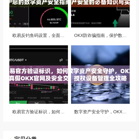
欧易反钓鱼码设置，全面守护您的数字资产安全指南
OKX防诈骗指南，保护数字资产安全的必备知识与实战问答
欧易官方验证标识，如何识别真假OKX官网及安全交易指南
数字资产安全守护，OKX授权设备管理全攻略