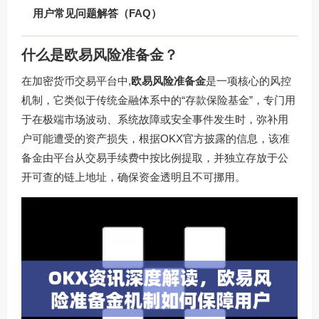
用户常见问题解答（FAQ）
什么是欧易风险准备金？
在加密货币交易平台中,
欧易风险准备金
是一项核心的风控
机制，它类似于传统金融体系中的“存款保险基金”，专门用
于在极端市场波动、系统故障或安全事件发生时，弥补用
户可能遭受的资产损失，根据OKX官方披露的信息，该准
备金由平台从交易手续费中按比例提取，并独立存放于公
开可查的链上地址，确保资金透明且不可挪用。