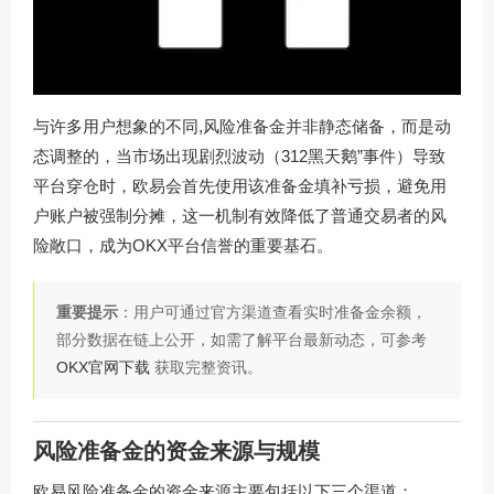
与许多用户想象的不同,风险准备金并非静态储备，而是动
态调整的，当市场出现剧烈波动（312黑天鹅”事件）导致
平台穿仓时，欧易会首先使用该准备金填补亏损，避免用
户账户被强制分摊，这一机制有效降低了普通交易者的风
险敞口，成为OKX平台信誉的重要基石。
重要提示
：用户可通过官方渠道查看实时准备金余额，
部分数据在链上公开，如需了解平台最新动态，可参考
OKX官网下载
获取完整资讯。
风险准备金的资金来源与规模
欧易风险准备金的资金来源主要包括以下三个渠道：