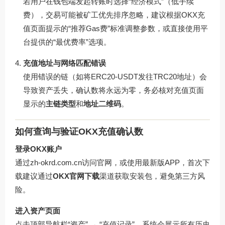
若用户在钱包端发起转账时选择“经济模式”（低手续
费），交易可能被矿工优先排序忽略，建议根据OKX充
值页面提示的“推荐Gas费”标准调整参数，或直接使用平
台提供的“最优费率”选项。
充值地址与网络匹配错误
使用错误的链（如将ERC20-USDT发往TRC20地址）会
导致资产丢失，确认数将永远为零，务必核对充值页面
显示的
主链类型
和
地址二维码
。
如何查询与验证OKX充值确认数
登录OKX账户
通过
zh-okrd.com.cn
访问官网，或使用最新版APP，首次下
载建议通过
OKX官网下载
渠道获取安装包，避免第三方风
险。
进入资产页面
点击顶部导航栏“资产” → “充值记录”，系统会展示所有历史