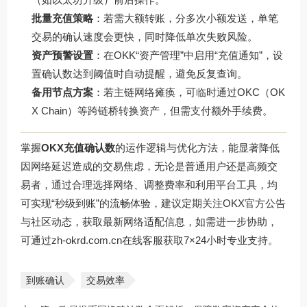
批量充值策略
：若需大额转账，分多次小额发送，单笔
交易的确认速度会更快，同时降低单次失败风险。
资产预警设置
：在OKK“资产管理”中启用“充值通知”，设
置确认数达到阈值时自动提醒，避免反复查询。
备用节点方案
：若主链网络瘫痪，可临时通过OKC（OK
X Chain）等跨链桥转换资产，但需支付额外手续费。
掌握
OKX充值确认数
的运作逻辑与优化方法，能显著降低
因网络延迟造成的交易焦虑，无论是普通用户还是高频交
易者，通过合理选择网络、调整费率和利用平台工具，均
可实现“秒级到账”的流畅体验，建议定期关注OKX官方公告
与社区动态，获取最新网络适配信息，如需进一步协助，
可通过
zh-okrd.com.cn
在线客服获取7×24小时专业支持。
到账确认
交易效率