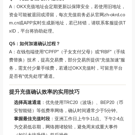
A：OKX充值地址会定期更新以保障安全，若使用旧地址，
资金可能被退回或滞留，每次充值前务必从官网
zh-okrd.co
m.cn
或APP实时生成新地址，若已转错，请联系客服提供T
xID，平台将协助处理。
Q5：如何加速确认过程？
A：在钱包端使用“CPFP”（子女支付父母）或“RBF”（手续
费替换）技术，提高交易费，部分交易所提供“充值加速”服
务，需支付少量手续费，若通过OKX充值时，可留意平台
是否有“优先处理”通道。
提升充值确认效率的实用技巧
选择高速通道
：优先使用TRC20（波场）、BEP20（币
安智能链）等低费率网络，确认时间通常少于5分钟。
掌握最佳充值时段
：亚洲工作日上午9-11点、下午2-4点
为交易低谷期，网络拥堵较轻，避免周末或重大事件
（如以太坊升级）前后操作。