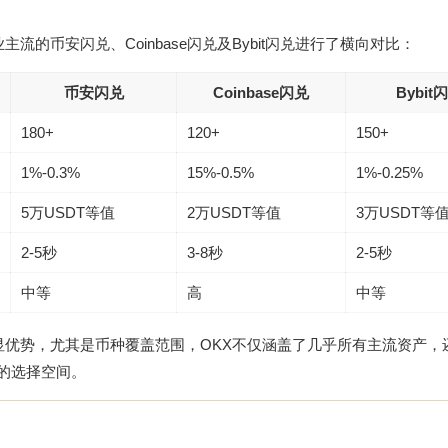
流的币安闪兑、Coinbase闪兑及Bybit闪兑进行了横向对比：
币安闪兑
Coinbase闪兑
Bybit
180+
120+
150+
1%-0.3%
15%-0.5%
1%-0.25%
5万USDT等值
2万USDT等值
3万USDT等
2-5秒
3-8秒
2-5秒
中等
高
中等
显优势，尤其是币种覆盖范围，OKX不仅涵盖了几乎所有主流资产，
的选择空间。