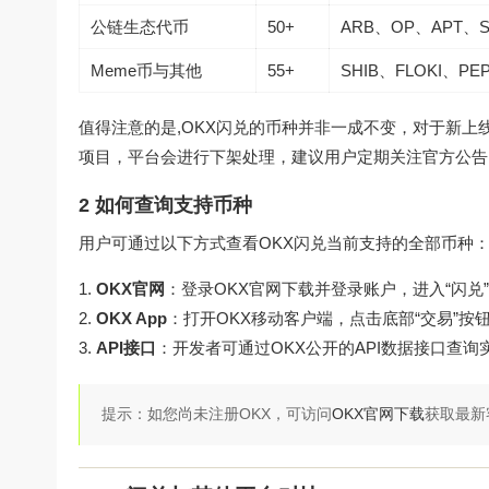
公链生态代币
50+
ARB、OP、APT、S
Meme币与其他
55+
SHIB、FLOKI、PE
值得注意的是,OKX闪兑的币种并非一成不变，对于新上
项目，平台会进行下架处理，建议用户定期关注官方公告
2 如何查询支持币种
用户可通过以下方式查看OKX闪兑当前支持的全部币种
OKX官网
：登录
OKX官网下载
并登录账户，进入“闪兑
OKX App
：打开OKX移动客户端，点击底部“交易”按
API接口
：开发者可通过OKX公开的API数据接口查
提示：如您尚未注册OKX，可访问
OKX官网下载
获取最新客