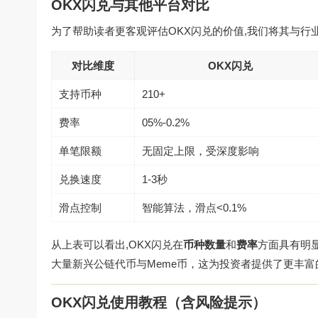
OKX闪兑与其他平台对比
为了帮助读者更客观评估OKX闪兑的价值,我们将其与行业主
对比维度
OKX闪兑
支持币种
210+
费率
05%-0.2%
单笔限额
无固定上限，受深度影响
兑换速度
1-3秒
滑点控制
智能算法，滑点<0.1%
从上表可以看出,OKX闪兑在
币种数量
和
费率
方面具有明
大量新兴公链代币与Meme币，这为投资者提供了更丰富
OKX闪兑使用教程（含风险提示）