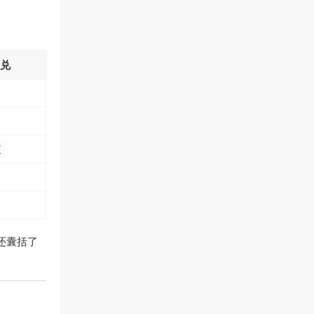
闪兑
值
还囊括了