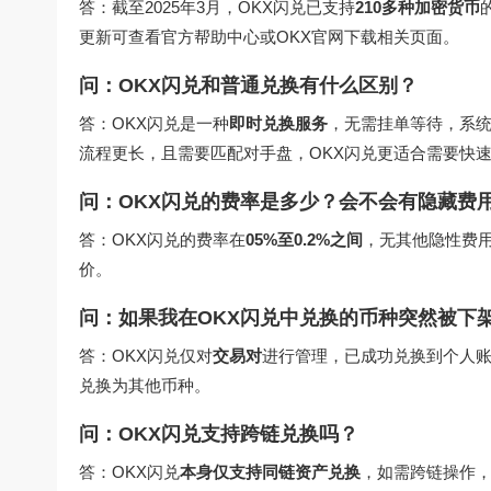
答：截至2025年3月，OKX闪兑已支持
210多种加密货币
更新可查看官方帮助中心或
OKX官网下载
相关页面。
问：OKX闪兑和普通兑换有什么区别？
答：OKX闪兑是一种
即时兑换服务
，无需挂单等待，系
流程更长，且需要匹配对手盘，OKX闪兑更适合需要快
问：OKX闪兑的费率是多少？会不会有隐藏费
答：OKX闪兑的费率在
05%至0.2%之间
，无其他隐性费用
价。
问：如果我在OKX闪兑中兑换的币种突然被下
答：OKX闪兑仅对
交易对
进行管理，已成功兑换到个人
兑换为其他币种。
问：OKX闪兑支持跨链兑换吗？
答：OKX闪兑
本身仅支持同链资产兑换
，如需跨链操作，