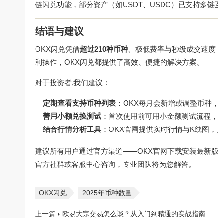
链闪兑功能，部分资产（如USDT、USDC）已支持多链
结语与建议
OKX闪兑凭借
超过210种币种
、极低费率与秒级成交速度
利操作，OKX闪兑都提供了高效、便捷的解决方案。
对于投资者,我们建议：
定期查看支持币种列表
：OKX每月会新增或调整币种
善用小额兑换测试
：首次使用前可用小金额测试流程，
结合行情分析工具
：OKX官网提供实时行情与K线图
建议所有用户通过官方渠道——
OKX官网下载
安装最新版
官方社群或客服中心咨询，专业团队将为您解答。
OKX闪兑
2025年币种数量
上一篇
欧易大宗交易怎么谈？从入门到精通的实战指南