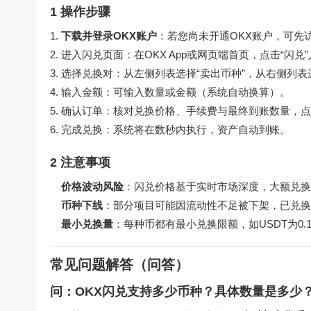
1 操作步骤
下载并登录OKX账户
：若您尚未开通OKX账户，可先
进入闪兑页面：在OKX App或网页端首页，点击“闪兑
选择兑换对：从左侧列表选择“卖出币种”，从右侧列表选
输入金额：可输入数量或金额（系统自动换算）。
确认订单：核对兑换价格、手续费与最终到账数量，点击
完成兑换：系统将在数秒内执行，资产自动到账。
2 注意事项
价格波动风险
：闪兑价格基于实时市场深度，大额兑换
币种下线
：部分项目可能因流动性不足被下架，已兑换
最小兑换量
：每种币都有最小兑换限额，如USDT为0.1 
常见问题解答（问答）
问：OKX闪兑支持多少币种？具体数量是多少