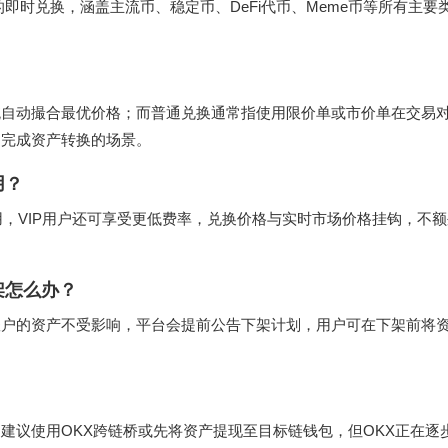
的即时兑换，涵盖主流币、稳定币、DeFi代币、Meme币等所有主要
统自动撮合最优价格；而普通兑换通常指使用限价单或市价单在交易
速完成资产转换的场景。
用？
，VIP用户还可享受更低费率，兑换价格与实时市场价格挂钩，不
架怎么办？
账户的资产不受影响，平台会提前公告下架计划，用户可在下架前将
建议使用OKX跨链桥或先将资产提现至目标链钱包，但OKX正在逐