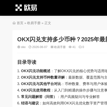
首页
»
欧易手册
» 正文
OKX闪兑支持多少币种？2025年
okx
2026-06-07
欧易手册
41
0
目录导读
OKX闪兑功能概述
：了解OKX闪兑的核心优势与适用
OKX闪兑支持币种数量详解
：最新数据、覆盖范围与
OKX闪兑与其他平台对比
：币种数量、费率与用户体
OKX闪兑使用教程
：从入门到精通的操作步骤与注意
常见问题解答（问答）
：用户高频疑问与专业解答
结语与建议
：如何高效利用OKX闪兑优化数字资产管