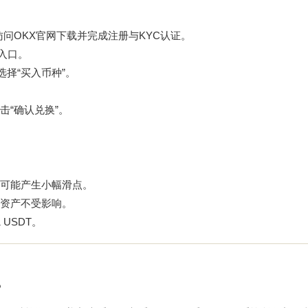
访问
OKX官网下载
并完成注册与KYC认证。
”入口。
择“买入币种”。
“确认兑换”。
可能产生小幅滑点。
资产不受影响。
USDT。
？