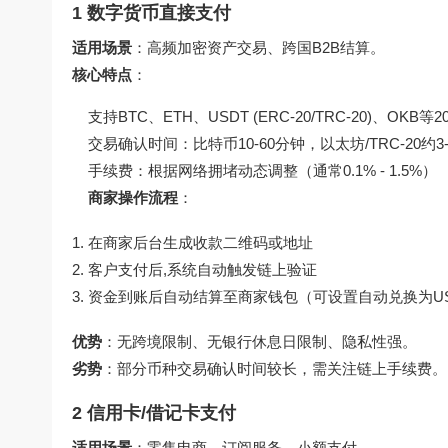
1 数字货币直接支付
适用场景
：高频加密资产交易、跨国B2B结算。
核心特点
：
支持BTC、ETH、USDT (ERC-20/TRC-20)、OKB等
交易确认时间：比特币10-60分钟，以太坊/TRC-20约3
手续费：根据网络拥堵动态调整（通常0.1% - 1.5%）
商家操作流程
：
在商家后台生成收款二维码或地址
客户支付后,系统自动触发链上验证
资金到账后自动结算至商家钱包（可设置自动兑换为U
优势
：无跨境限制、无银行休息日限制、隐私性强。
劣势
：部分币种交易确认时间较长，需关注链上手续费。
2 信用卡/借记卡支付
适用场景
：零售电商、订阅服务、小额支付。