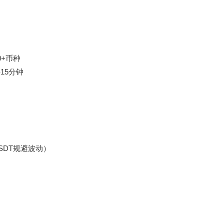
20+币种
-15分钟
SDT规避波动）