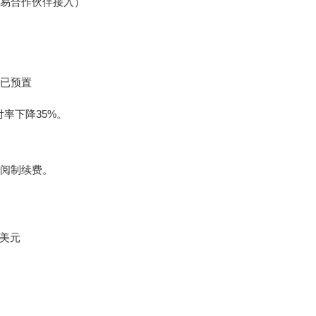
过欧易合作伙伴接入）
to已预置
付率下降35%。
订阅制续费。
0美元