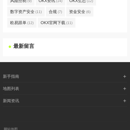
风险控制
OKX资讯
OKX生态
(9)
(14)
(12)
数字资产安全
合规
资金安全
(11)
(7)
(6)
欧易跟单
OKX官网下载
(12)
(11)
最新留言
新手指南
购买流程
地图列表
支付方式
最新文章
新闻资讯
配送流程
xml地图
行业新闻
常见问题
txt地图
公司新闻
robots
网站地图
媒体新闻