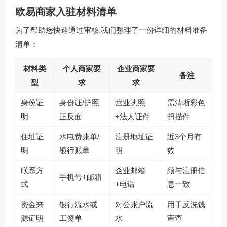
欧易商家入驻材料清单
为了帮助您快速通过审核,我们整理了一份详细的材料准备
清单：
材料类
个人商家要
企业商家要
备注
型
求
求
身份证
身份证/护照
营业执照
需清晰彩色
明
正反面
+法人证件
扫描件
住址证
水电费账单/
注册地址证
近3个月有
明
银行账单
明
效
联系方
企业邮箱
须与注册信
手机号+邮箱
式
+电话
息一致
资金来
银行流水或
对公账户流
用于反洗钱
源证明
工资单
水
审查